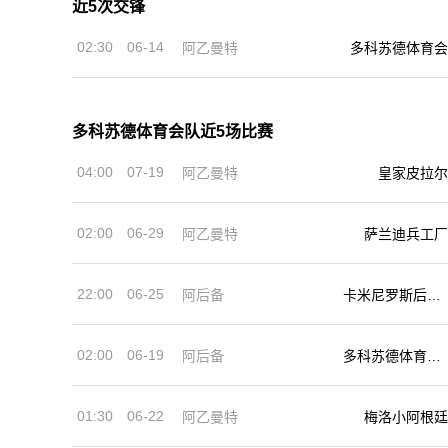
近5次交锋
02:30
06-14
阿乙曼特
多科苏德体育会
多科苏德体育会队近5场比赛
04:00
07-19
阿乙曼特
皇家皮拉尔
02:00
06-29
阿乙曼特
萨兰迪兵工厂
22:00
06-25
阿后备
卡米尼罗斯后备
队
02:00
06-19
阿后备
多科苏德体育会
后备队
01:30
06-22
阿乙曼特
梅洛小阿根廷