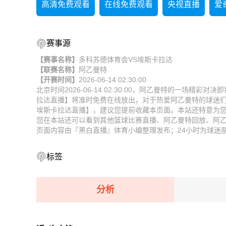
高清免费观看
在线免费观看
央视直播
爱
赛事源
【赛事名称】
多科苏德体育会VS埃斯卡拉达
【联赛名称】
阿乙曼特
【开赛时间】
2026-06-14 02:30:00
北京时间2026-06-14 02:30:00，阿乙曼特的一场
拉达直播】将准时免费在线放出，对于热爱阿乙曼特的球迷们
埃斯卡拉达直播】，建议您提前收藏本页面。本站还特意为
您在本站还可以看到其他篮球比赛直播、阿乙曼特回放、阿
页面内容由『黑白直播』体育小编整理发布；24小时为球迷
标签
分析