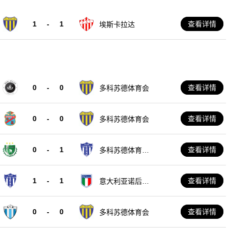
1
-
1
查看详情
埃斯卡拉达
0
-
0
查看详情
多科苏德体育会
0
-
0
查看详情
多科苏德体育会
0
-
1
查看详情
多科苏德体育会
后备队
1
-
1
查看详情
意大利亚诺后备
队
0
-
0
查看详情
多科苏德体育会