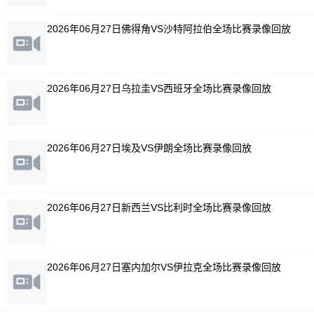
2026年06月27日佛得角VS沙特阿拉伯全场比赛录像回放
2026年06月27日乌拉圭VS西班牙全场比赛录像回放
2026年06月27日埃及VS伊朗全场比赛录像回放
2026年06月27日新西兰VS比利时全场比赛录像回放
2026年06月27日塞内加尔VS伊拉克全场比赛录像回放