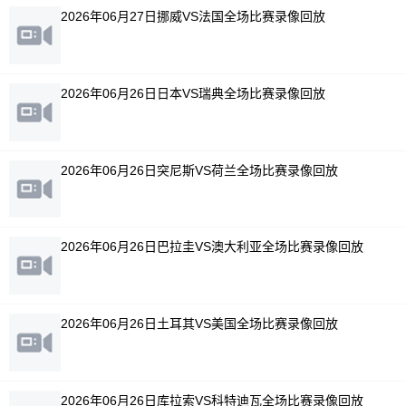
2026年06月27日挪威VS法国全场比赛录像回放
2026年06月26日日本VS瑞典全场比赛录像回放
2026年06月26日突尼斯VS荷兰全场比赛录像回放
2026年06月26日巴拉圭VS澳大利亚全场比赛录像回放
2026年06月26日土耳其VS美国全场比赛录像回放
2026年06月26日库拉索VS科特迪瓦全场比赛录像回放