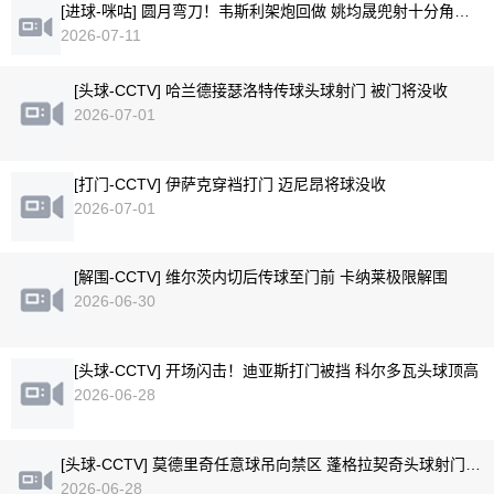
[进球-咪咕] 圆月弯刀！韦斯利架炮回做 姚均晟兜射十分角入网
2026-07-11
[头球-CCTV] 哈兰德接瑟洛特传球头球射门 被门将没收
2026-07-01
[打门-CCTV] 伊萨克穿裆打门 迈尼昂将球没收
2026-07-01
[解围-CCTV] 维尔茨内切后传球至门前 卡纳莱极限解围
2026-06-30
[头球-CCTV] 开场闪击！迪亚斯打门被挡 科尔多瓦头球顶高
2026-06-28
[头球-CCTV] 莫德里奇任意球吊向禁区 蓬格拉契奇头球射门顶高
2026-06-28