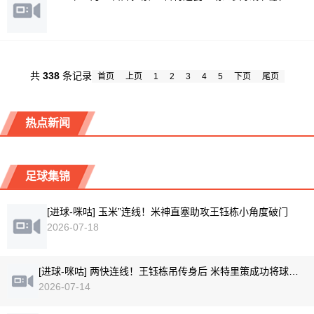
共
338
条记录
首页
上页
1
2
3
4
5
下页
尾页
热点新闻
足球集锦
[进球-咪咕] 玉米”连线！米神直塞助攻王钰栋小角度破门
2026-07-18
[进球-咪咕] 两快连线！王钰栋吊传身后 米特里策成功将球顶进
2026-07-14