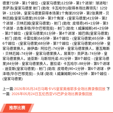
德里7分钟 - 第1个越位 - (皇家马德里)12分钟 - 第1个进球！球进啦！
贡萨洛(皇家马德里 射门 (助攻: 卡瓦哈尔))取得本场比赛领先！12分
钟 - 12分钟，皇家马德里获得本场第1个角球20分钟 - 第2张黄牌 - 贝
林厄姆(皇家马德里)35分钟 - 第3个角球 - (皇家马德里)41分钟 - 第2
个进球 - 贝林厄姆(皇家马德里) - 射门 (助攻: 皮塔奇)45+1分钟 - 第3
个进球 - 古鲁泽塔(毕尔巴鄂竞技) - 射门 (助攻: I.威廉姆斯)45+2分钟
- 第2个越位 - (皇家马德里)51分钟 - 第4个进球 - 姆巴佩(皇家马德里)
- 射门 (助攻: 卡雷拉斯)54分钟 - 第4个越位 - (皇家马德里)65分钟 - 第
6个越位 - (皇家马德里)68分钟 - 第7个越位 - (皇家马德里)69分钟 - 皇
家马德里换人，赫伊森↑ 阿拉巴↓74分钟 - 皇家马德里换人，塞瓦略斯
↑ 贝林厄姆↓74分钟 - 皇家马德里换人，居莱尔↑ 贡萨洛↓74分钟 - 皇
家马德里换人，迪亚斯↑ 马斯坦托诺↓81分钟 - 第8个越位 - (皇家马德
里)84分钟 - 皇家马德里换人，塞拉诺↑ 卡瓦哈尔↓88分钟 - 第5个进球
- 迪亚斯(皇家马德里) - 射门 (助攻: 皮塔奇)90+1分钟 - 第6个进球 - 伊
泽塔(毕尔巴鄂竞技) - 头球 (助攻: I.威廉姆斯)90+2分钟 - 第9个越位 -
(皇家马德里)
上一篇:
2026年05月24日马略卡VS皇家奥维耶多全场比赛录像回放
下
一篇:
2026年05月24日瓦伦西亚VS巴萨全场比赛录像回放
推荐比赛