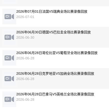
2026年07月01日法国VS瑞典全场比赛录像回放
2026-07-01
2026年06月30日德国VS巴拉圭全场比赛录像回放
2026-06-30
2026年06月28日哥伦比亚VS葡萄牙全场比赛录像回放
2026-06-28
2026年06月28日克罗地亚VS加纳全场比赛录像回放
2026-06-28
2026年06月28日巴拿马VS英格兰全场比赛录像回放
2026-06-28