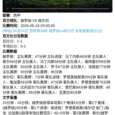
联赛：
西甲
双方球队：
赫罗纳 VS 埃尔切
比赛时间：
2026-05-24 03:00:00
[咪咕] 05月24日 西甲第38轮 赫罗纳vs埃尔切 全场录像[有比分]
双方比分及数据
总比分：1-1
半场比分：0-1
比赛数据
赫罗纳：主队黄牌：47分钟 主队进球：马丁内斯48分钟 主队换人：
希尔58分钟 主队换人：马丁内斯58分钟 主队换人：维特塞尔58分钟
主队黄牌：60分钟 主队换人：罗卡67分钟 主队换人：洛佩兹77分钟
主队黄牌：83分钟 主队黄牌：85分钟
埃尔切：客队黄牌：7分钟 客队进球：罗德里格斯第39分钟 客队换
人：桑加雷45分钟 客队黄牌：47分钟 客队换人：罗德里格斯75分钟
客队换人：比利亚尔75分钟 客队换人：费巴斯84分钟 客队黄牌：85
分钟 客队黄牌：85分钟 客队换人：瓦莱拉90分钟
文字直播
15分钟 - 15分钟，赫罗纳获得本场第1个角球15分钟 - 第2个角球 -
(赫罗纳)39分钟 - 第1个进球！球进啦！罗德里格斯(埃尔切 射门 (助
攻: 比加斯))取得本场比赛领先！45+2分钟 - 第2张黄牌 - 希尔(赫罗